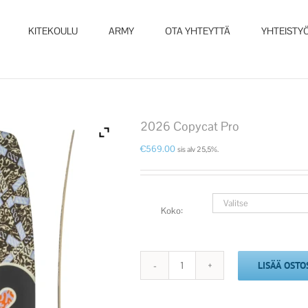
KITEKOULU
ARMY
OTA YHTEYTTÄ
YHTEISTY
2026 Copycat Pro
€
569.00
sis alv 25,5%.
Koko:
LISÄÄ OSTO
2026
Copycat
Pro