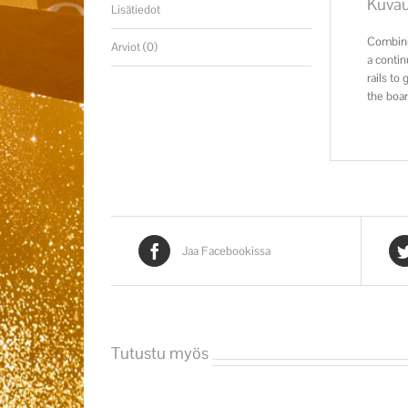
Kuva
Lisätiedot
Combinin
Arviot (0)
a contin
rails to
the boar
Jaa Facebookissa
Tutustu myös