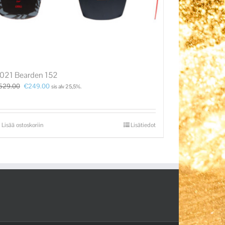
021 Bearden 152
529.00
€
249.00
sis alv 25,5%.
Lisää ostoskoriin
Lisätiedot