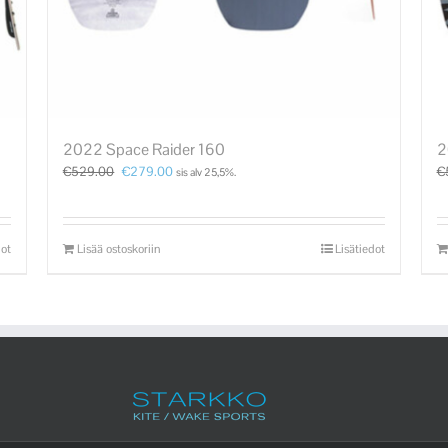
2022 Space Raider 160
2
€
529.00
€
279.00
€
sis alv 25,5%.
dot
Lisää ostoskoriin
Lisätiedot