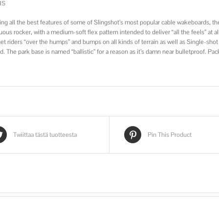
us
g all the best features of some of Slingshot’s most popular cable wakeboards, the
uous rocker, with a medium-soft flex pattern intended to deliver “all the feels” at a
 get riders “over the humps” and bumps on all kinds of terrain as well as Single-sho
d. The park base is named “ballistic” for a reason as it’s damn near bulletproof. 
Twiittaa tästä tuotteesta
Pin This Product