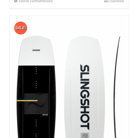
Valitse vaihtoehdoista
Lisätiedot
SALE!