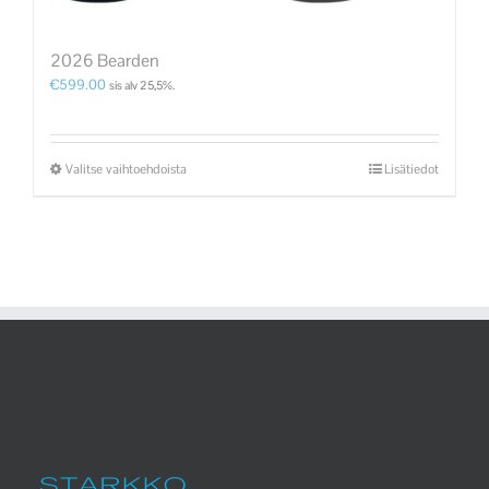
2026 Bearden
€
599.00
sis alv 25,5%.
Valitse vaihtoehdoista
Lisätiedot