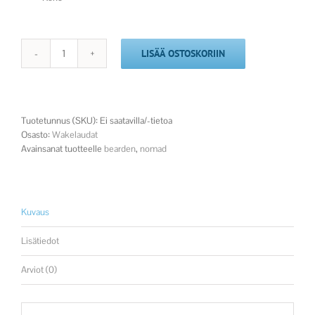
LISÄÄ OSTOSKORIIN
2026
Nomad
määrä
Tuotetunnus (SKU):
Ei saatavilla/-tietoa
Osasto:
Wakelaudat
Avainsanat tuotteelle
bearden
,
nomad
Kuvaus
Lisätiedot
Arviot (0)