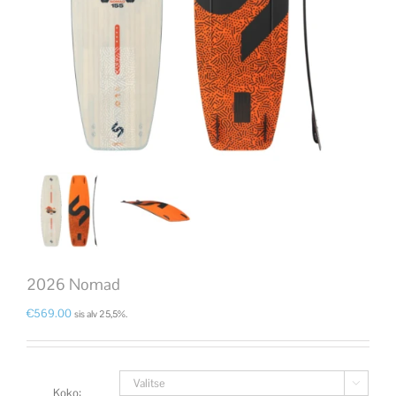
2026 Nomad
€
569.00
sis alv 25,5%.

Koko: