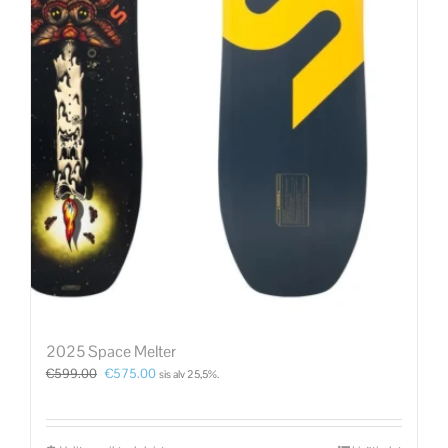
2025 Space Melter
€
599.00
€
575.00
sis alv 25,5%.