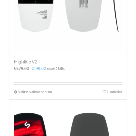
Highline V2
€
379.00
€
199.00
sis alv 25,5%.
Valitse vaihtoehdoista
Lisätiedot