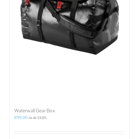
Waterwall Gear Box
€
99.00
sis alv 25,5%.