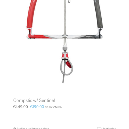
Compstic w/ Sentinel
€
449.00
€
190.00
sis alv 25,5%.
Valitse vaihtoehdoista
Lisätiedot