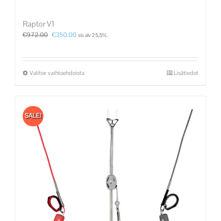
Raptor V1
€
972.00
€
350.00
sis alv 25,5%.
Valitse vaihtoehdoista
Lisätiedot
SALE!