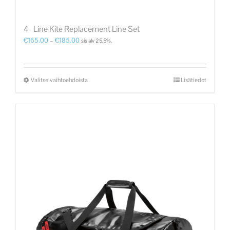
4- Line Kite Replacement Line Set
€
165.00
–
€
185.00
sis alv 25,5%.
Valitse vaihtoehdoista
Lisätiedot