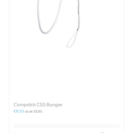
Compstick CSS Bungee
€
8.50
sis alv 25,5%.