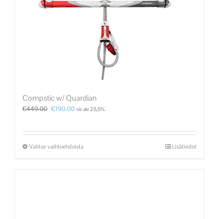
Compstic w/ Quardian
€
449.00
€
190.00
sis alv 25,5%.
Valitse vaihtoehdoista
Lisätiedot