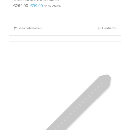
€
269.00
€
99.00
sis alv 25,5%.
Lisää ostoskoriin
Lisätiedot