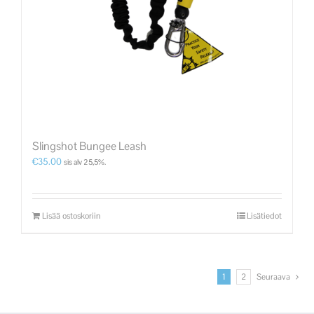
Slingshot Bungee Leash
€
35.00
sis alv 25,5%.
Lisää ostoskoriin
Lisätiedot
1
2
Seuraava