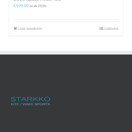
€
599.00
sis alv 25,5%.
Lisää ostoskoriin
Lisätiedot