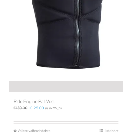
Ride Engine Pali Vest
€
139.00
€
125.00
sis alv 25,5%.
Valitse vaihtoehdoista
Lisätiedot