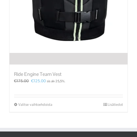
Ride Engine Team Vest
€
175.00
€
125.00
sis alv 25,5%.
Valitse vaihtoehdoista
Lisätiedot