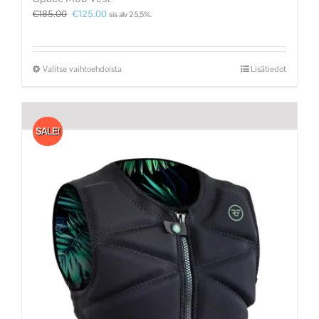
€
185.00
€
125.00
sis alv 25,5%.
Valitse vaihtoehdoista
Lisätiedot
SALE!